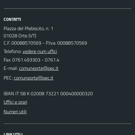
CONTATTI
Piazza del Plebiscito, n. 1
01028 Orte (VT)
C.F. 00088570569 - P.Iva: 00088570569
Telefono:
vedere num uffici
Fax: 0761.493303 - 0761.4
E-mail:
PEC:
IBAN IT 58 K 02008 73221 000400000320
Uffici e orari
Numeri utili
LINK UTILI