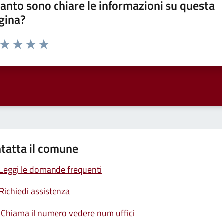
anto sono chiare le informazioni su questa
gina?
a da 1 a 5 stelle la pagina
ta 1 stelle su 5
Valuta 2 stelle su 5
Valuta 3 stelle su 5
Valuta 4 stelle su 5
Valuta 5 stelle su 5
tatta il comune
Leggi le domande frequenti
Richiedi assistenza
Chiama il numero vedere num uffici