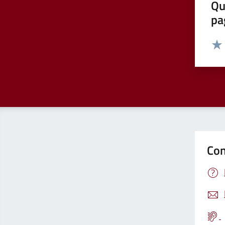
Qu
pa
Valut
Valu
Con