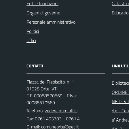
Enti e fondazioni
Catasto e
Organi di governo
Educazio
Personale amministrativo
Politici
Uffici
CONTATTI
LINK UTIL
Piazza del Plebiscito, n. 1
Bibliote
01028 Orte (VT)
ORDINE 
C.F. 00088570569 - P.Iva:
NE DI VI
00088570569
Telefono:
vedere num uffici
rte - Cen
Fax: 0761.493303 - 0761.4
a' Andre
E-mail: