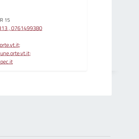
R 15
13 , 0761499380
te.vt.it;
e.orte.vt.it;
ec.it