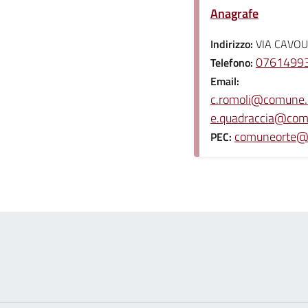
Anagrafe
Indirizzo:
VIA CAVOU
07614993
Telefono:
Email:
c.romoli@comune.or
e.quadraccia@comun
comuneorte@p
PEC: