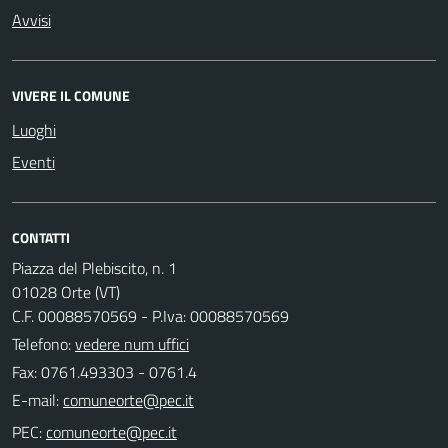
Avvisi
VIVERE IL COMUNE
Luoghi
Eventi
CONTATTI
Piazza del Plebiscito, n. 1
01028 Orte (VT)
C.F. 00088570569 - P.Iva: 00088570569
Telefono:
vedere num uffici
Fax: 0761.493303 - 0761.4
E-mail:
PEC: