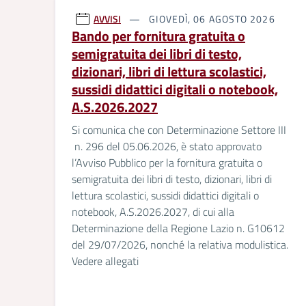
AVVISI
GIOVEDÌ, 06 AGOSTO 2026
Bando per fornitura gratuita o
semigratuita dei libri di testo,
dizionari, libri di lettura scolastici,
sussidi didattici digitali o notebook,
A.S.2026.2027
Si comunica che con Determinazione Settore III
n. 296 del 05.06.2026, è stato approvato
l’Avviso Pubblico per la fornitura gratuita o
semigratuita dei libri di testo, dizionari, libri di
lettura scolastici, sussidi didattici digitali o
notebook, A.S.2026.2027, di cui alla
Determinazione della Regione Lazio n. G10612
del 29/07/2026, nonché la relativa modulistica.
Vedere allegati