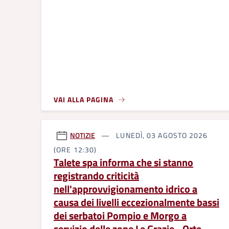
VAI ALLA PAGINA
NOTIZIE
LUNEDÌ, 03 AGOSTO 2026
(ORE 12:30)
Talete spa informa che si stanno
registrando criticità
nell'approvvigionamento idrico a
causa dei livelli eccezionalmente bassi
dei serbatoi Pompio e Morgo a
servizio delle zone Le Grazie - Orte