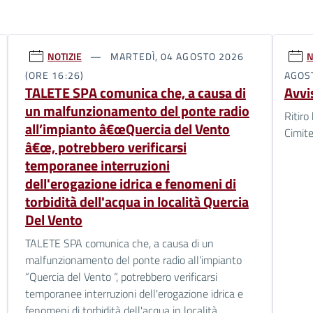
NOTIZIE
MARTEDÌ, 04 AGOSTO 2026
N
(ORE 16:26)
AGOST
TALETE SPA comunica che, a causa di
Avvis
un malfunzionamento del ponte radio
Ritiro
all’impianto â€œQuercia del Vento
Cimite
â€œ, potrebbero verificarsi
temporanee interruzioni
dell'erogazione idrica e fenomeni di
torbidità dell'acqua in località Quercia
Del Vento
TALETE SPA comunica che, a causa di un
malfunzionamento del ponte radio all’impianto
“Quercia del Vento “, potrebbero verificarsi
temporanee interruzioni dell'erogazione idrica e
fenomeni di torbidità dell'acqua in località