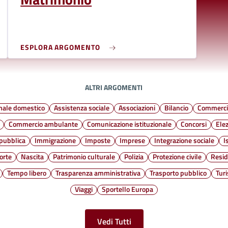
ESPLORA ARGOMENTO
ALTRI ARGOMENTI
male domestico
Assistenza sociale
Associazioni
Bilancio
Commercio
Commercio ambulante
Comunicazione istituzionale
Concorsi
Elez
 pubblica
Immigrazione
Imposte
Imprese
Integrazione sociale
I
orte
Nascita
Patrimonio culturale
Polizia
Protezione civile
Resi
Tempo libero
Trasparenza amministrativa
Trasporto pubblico
Tur
Viaggi
Sportello Europa
Vedi Tutti