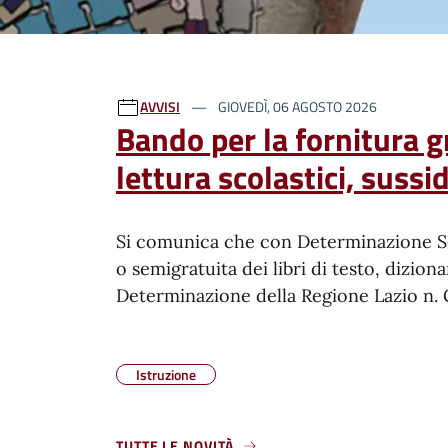
Ultime notizie
AVVISI
GIOVEDÌ, 06 AGOSTO 2026
Bando per la fornitura gra
lettura scolastici, sussi
Si comunica che con Determinazione Sett
o semigratuita dei libri di testo, dizionar
Determinazione della Regione Lazio n. 
Istruzione
TUTTE LE NOVITÀ