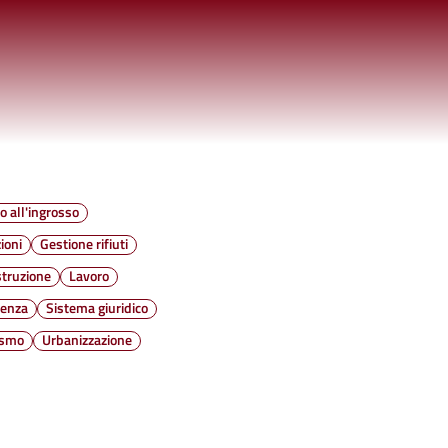
 all'ingrosso
ioni
Gestione rifiuti
struzione
Lavoro
denza
Sistema giuridico
ismo
Urbanizzazione