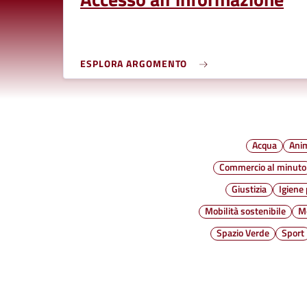
ESPLORA ARGOMENTO
Acqua
Ani
Commercio al minuto
Giustizia
Igiene
Mobilità sostenibile
M
Spazio Verde
Sport