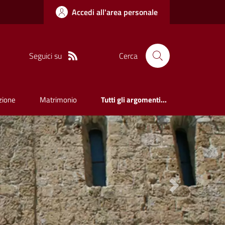
Accedi all'area personale
Seguici su
Cerca
zione
Matrimonio
Tutti gli argomenti...
Next