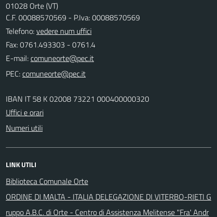
01028 Orte (VT)
C.F. 00088570569 - P.Iva: 00088570569
Telefono:
vedere num uffici
Fax: 0761.493303 - 0761.4
E-mail:
PEC:
IBAN IT 58 K 02008 73221 000400000320
Uffici e orari
Numeri utili
LINK UTILI
Biblioteca Comunale Orte
ORDINE DI MALTA - ITALIA DELEGAZIONE DI VITERBO-RIETI G
ruppo A.B.C. di Orte - Centro di Assistenza Melitense "Fra' Andr