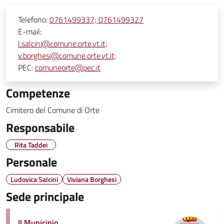
Telefono:
0761499337; 0761499327
E-mail:
l.salcini@comune.orte.vt.it;
v.borghesi@comune.orte.vt.it;
PEC:
comuneorte@pec.it
Competenze
Cimitero del Comune di Orte
Responsabile
Rita Taddei
Personale
Ludovica Salcini
Viviana Borghesi
Sede principale
Il Municipio