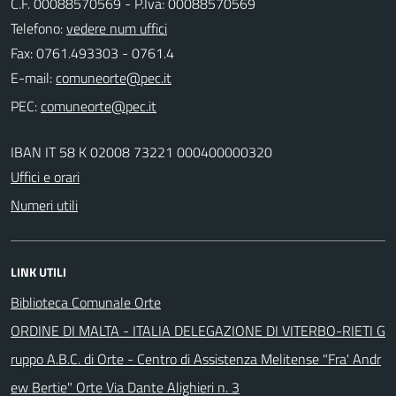
C.F. 00088570569 - P.Iva: 00088570569
Telefono:
vedere num uffici
Fax: 0761.493303 - 0761.4
E-mail:
PEC:
IBAN IT 58 K 02008 73221 000400000320
Uffici e orari
Numeri utili
LINK UTILI
Biblioteca Comunale Orte
ORDINE DI MALTA - ITALIA DELEGAZIONE DI VITERBO-RIETI G
ruppo A.B.C. di Orte - Centro di Assistenza Melitense "Fra' Andr
ew Bertie" Orte Via Dante Alighieri n. 3