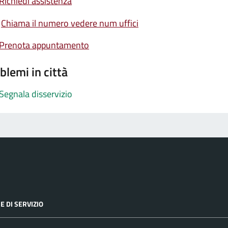
Richiedi assistenza
Chiama il numero vedere num uffici
Prenota appuntamento
blemi in città
Segnala disservizio
E DI SERVIZIO