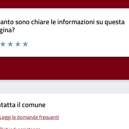
anto sono chiare le informazioni su questa
gina?
a da 1 a 5 stelle la pagina
ta 1 stelle su 5
Valuta 2 stelle su 5
Valuta 3 stelle su 5
Valuta 4 stelle su 5
Valuta 5 stelle su 5
tatta il comune
Leggi le domande frequenti