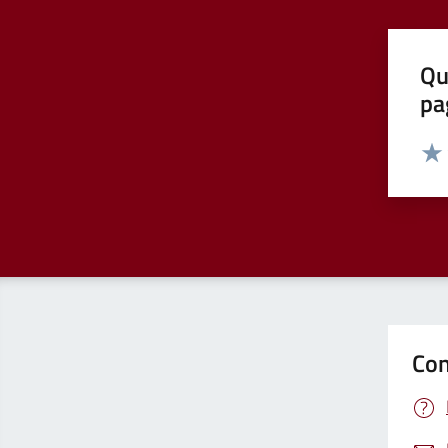
Qu
pa
Valut
Valu
Con