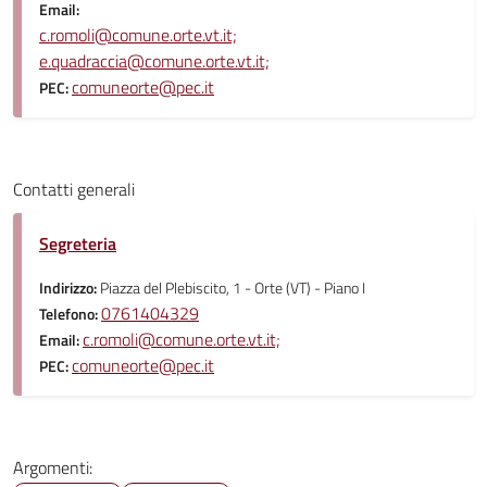
Email:
c.romoli@comune.orte.vt.it;
e.quadraccia@comune.orte.vt.it;
comuneorte@pec.it
PEC:
Contatti generali
Segreteria
Indirizzo:
Piazza del Plebiscito, 1 - Orte (VT) - Piano I
0761404329
Telefono:
c.romoli@comune.orte.vt.it;
Email:
comuneorte@pec.it
PEC:
Argomenti: