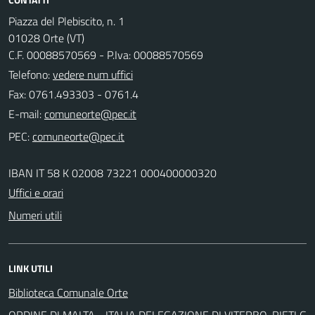
Piazza del Plebiscito, n. 1
01028 Orte (VT)
C.F. 00088570569 - P.Iva: 00088570569
Telefono:
vedere num uffici
Fax: 0761.493303 - 0761.4
E-mail:
PEC:
IBAN IT 58 K 02008 73221 000400000320
Uffici e orari
Numeri utili
LINK UTILI
Biblioteca Comunale Orte
ORDINE DI MALTA - ITALIA DELEGAZIONE DI VITERBO-RIETI G