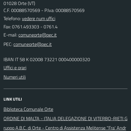
01028 Orte (VT)
C.F. 00088570569 - P.Iva: 00088570569
Telefono:
vedere num uffici
Fax: 0761.493303 - 0761.4
E-mail:
PEC:
IBAN IT 58 K 02008 73221 000400000320
Uffici e orari
Numeri utili
LINK UTILI
Biblioteca Comunale Orte
ORDINE DI MALTA - ITALIA DELEGAZIONE DI VITERBO-RIETI G
ruppo A.B.C. di Orte - Centro di Assistenza Melitense "Fra' Andr