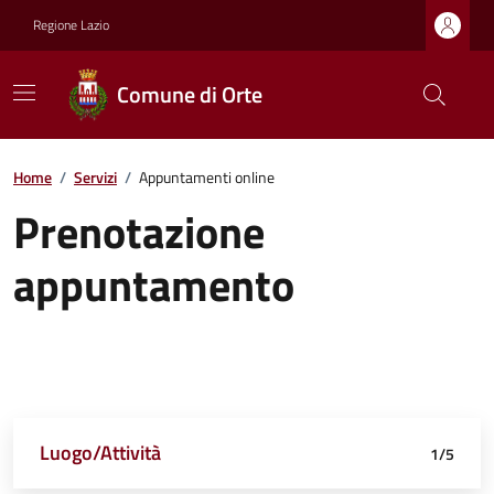
Regione Lazio
Comune di Orte
Home
/
Servizi
/
Appuntamenti online
Prenotazione
appuntamento
Luogo/Attività
Dettagli appuntamento
Richiedente
Data e orario
Riepilogo
1/5