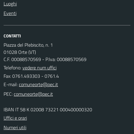
Luoghi
Eventi
CONTATTI
Piazza del Plebiscito, n. 1
01028 Orte (VT)
C.F. 00088570569 - P.Iva: 00088570569
Telefono:
vedere num uffici
Fax: 0761.493303 - 0761.4
E-mail:
PEC:
IBAN IT 58 K 02008 73221 000400000320
Uffici e orari
Numeri utili