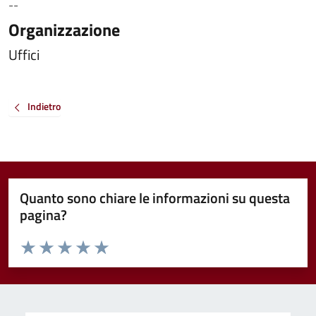
--
Organizzazione
Uffici
Indietro
Quanto sono chiare le informazioni su questa
pagina?
Valuta da 1 a 5 stelle la pagina
Valuta 1 stelle su 5
Valuta 2 stelle su 5
Valuta 3 stelle su 5
Valuta 4 stelle su 5
Valuta 5 stelle su 5