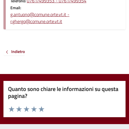
0761/499353 - 0761/499354
Telefono:
Email:
g.antuono@comune.orte.vt.it -
r.ghergo@comune.orte.vt.it
Indietro
Quanto sono chiare le informazioni su questa
pagina?
Valuta da 1 a 5 stelle la pagina
Valuta 1 stelle su 5
Valuta 2 stelle su 5
Valuta 3 stelle su 5
Valuta 4 stelle su 5
Valuta 5 stelle su 5