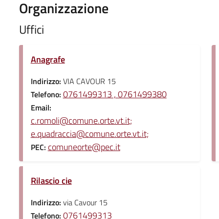
Organizzazione
Uffici
Anagrafe
Indirizzo:
VIA CAVOUR 15
0761499313 , 0761499380
Telefono:
Email:
c.romoli@comune.orte.vt.it;
e.quadraccia@comune.orte.vt.it;
comuneorte@pec.it
PEC:
Rilascio cie
Indirizzo:
via Cavour 15
0761499313
Telefono: