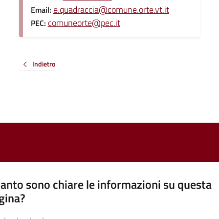
e.quadraccia@comune.orte.vt.it
Email:
comuneorte@pec.it
PEC:
Indietro
anto sono chiare le informazioni su questa
gina?
a da 1 a 5 stelle la pagina