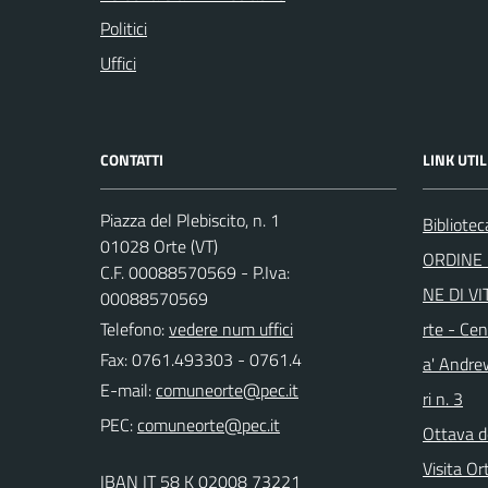
Politici
Uffici
CONTATTI
LINK UTIL
Piazza del Plebiscito, n. 1
Bibliote
01028 Orte (VT)
ORDINE 
C.F. 00088570569 - P.Iva:
NE DI VI
00088570569
Telefono:
vedere num uffici
rte - Cen
Fax: 0761.493303 - 0761.4
a' Andre
E-mail:
ri n. 3
PEC:
Ottava d
Visita Or
IBAN IT 58 K 02008 73221