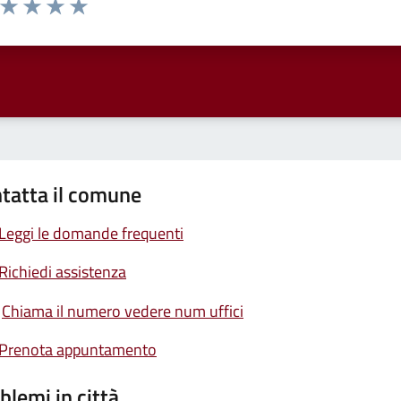
ta 1 stelle su 5
Valuta 2 stelle su 5
Valuta 3 stelle su 5
Valuta 4 stelle su 5
Valuta 5 stelle su 5
tatta il comune
Leggi le domande frequenti
Richiedi assistenza
Chiama il numero vedere num uffici
Prenota appuntamento
blemi in città