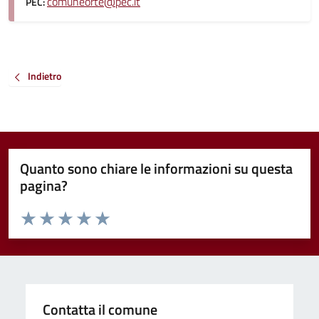
comuneorte@pec.it
PEC:
Indietro
Quanto sono chiare le informazioni su questa
pagina?
Valuta da 1 a 5 stelle la pagina
Valuta 1 stelle su 5
Valuta 2 stelle su 5
Valuta 3 stelle su 5
Valuta 4 stelle su 5
Valuta 5 stelle su 5
Contatta il comune