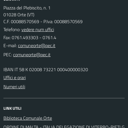
Piazza del Plebiscito, n. 1
01028 Orte (VT)
C.F. 00088570569 - P.Iva: 00088570569
Telefono:
vedere num uffici
Fax: 0761.493303 - 0761.4
E-mail:
PEC:
IBAN IT 58 K 02008 73221 000400000320
Uffici e orari
Numeri utili
LINK UTILI
Biblioteca Comunale Orte
ORDINE DI MALTA - ITALIA DELEGAZIONE DI VITERBO-RIETI G