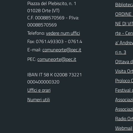
Piazza del Plebiscito, n. 1
Bibliote
01028 Orte (VT)
ORDINE 
C.F. 00088570569 - P.Iva:
NE DI VI
00088570569
Telefono:
vedere num uffici
rte - Cen
Fax: 0761.493303 - 0761.4
a' Andre
E-mail:
ri n. 3
PEC:
Ottava d
Visita Or
IBAN IT 58 K 02008 73221
Proloco
000400000320
Uffici e orari
Festival 
Numeri utili
Associaz
Associaz
Radio Or
Webmail