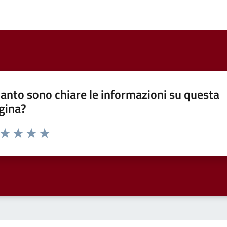
anto sono chiare le informazioni su questa
gina?
a da 1 a 5 stelle la pagina
ta 1 stelle su 5
Valuta 2 stelle su 5
Valuta 3 stelle su 5
Valuta 4 stelle su 5
Valuta 5 stelle su 5