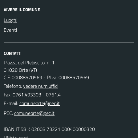
VIVERE IL COMUNE
Luoghi
Eventi
CONTATTI
Piazza del Plebiscito, n. 1
01028 Orte (VT)
C.F. 00088570569 - P.Iva: 00088570569
Telefono:
vedere num uffici
Fax: 0761.493303 - 0761.4
E-mail:
PEC:
IBAN IT 58 K 02008 73221 000400000320
Uffici e orari