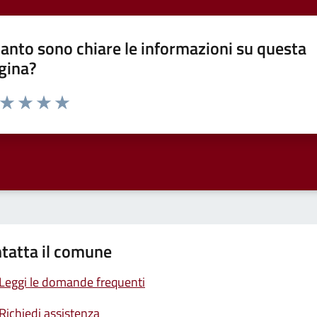
anto sono chiare le informazioni su questa
gina?
a da 1 a 5 stelle la pagina
ta 1 stelle su 5
Valuta 2 stelle su 5
Valuta 3 stelle su 5
Valuta 4 stelle su 5
Valuta 5 stelle su 5
tatta il comune
Leggi le domande frequenti
Richiedi assistenza