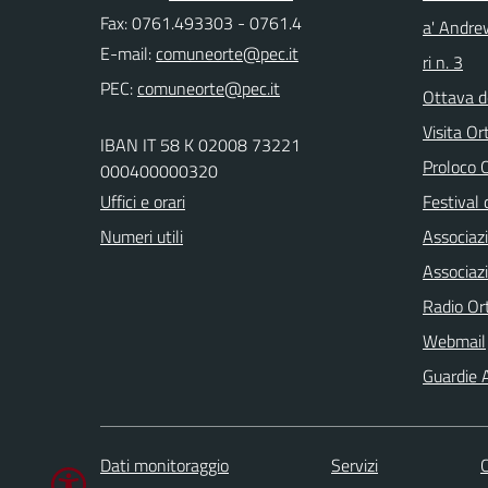
Fax: 0761.493303 - 0761.4
a' Andre
E-mail:
ri n. 3
PEC:
Ottava d
Visita Or
IBAN IT 58 K 02008 73221
Proloco
000400000320
Uffici e orari
Festival 
Numeri utili
Associaz
Associaz
Radio Or
Webmail
Guardie A
Dati monitoraggio
Servizi
C