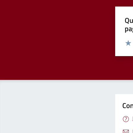
Qu
pa
Valut
Valu
Con