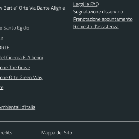
Leggi le FAQ
w Bertie" Orte Via Dante Alighie
Segnalazione disservizio
Prenotazione appuntamento
Richiesta d'assistenza
e Santo Egidio
te
 ORTE
del Cinema F. Alberini
ione The Grove
ione Orte Green Way
te
mbientali d'Italia
redits
Mappa del Sito