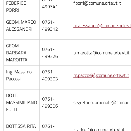
FEDERICO
f.porri@comune.orte.vt.it
499341
PORRI
GEOM. MARCO
0761-
m.alessandri@comune.orte.vt.
ALESSANDRI
499312
GEOM.
0761-
BARBARA
b.marotta@comune.orte.vt.it
499326
MAROITTA
Ing. Massimo
0761-
m.paccosi@comune.orte.vt.it
Paccosi
499303
DOTT.
0761-
MASSIMILIANO
segretariocomunale@comune.o
499306
FULLI
DOTT.SSA RITA
0761-
r.taddei@comune.orte.vt.it