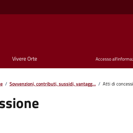
Vivere Orte
Accesso all'informa
te
/
Sovvenzioni, contributi, sussidi, vantagg...
/
Atti di concess
essione