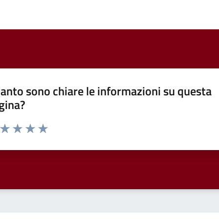
anto sono chiare le informazioni su questa
gina?
a da 1 a 5 stelle la pagina
ta 1 stelle su 5
Valuta 2 stelle su 5
Valuta 3 stelle su 5
Valuta 4 stelle su 5
Valuta 5 stelle su 5