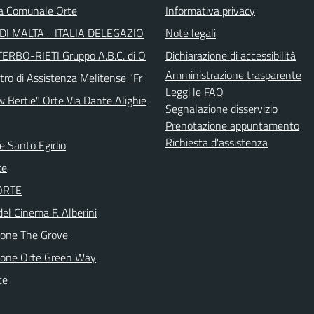
ca Comunale Orte
Informativa privacy
DI MALTA - ITALIA DELEGAZIO
Note legali
TERBO-RIETI Gruppo A.B.C. di O
Dichiarazione di accessibilità
Amministrazione trasparente
tro di Assistenza Melitense "Fr
Leggi le FAQ
w Bertie" Orte Via Dante Alighie
Segnalazione disservizio
Prenotazione appuntamento
Richiesta d'assistenza
e Santo Egidio
te
 ORTE
del Cinema F. Alberini
ione The Grove
ione Orte Green Way
te