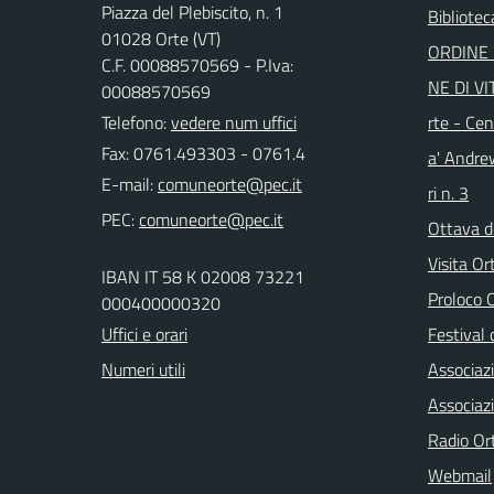
Piazza del Plebiscito, n. 1
Bibliote
01028 Orte (VT)
ORDINE 
C.F. 00088570569 - P.Iva:
NE DI VI
00088570569
Telefono:
vedere num uffici
rte - Cen
Fax: 0761.493303 - 0761.4
a' Andre
E-mail:
ri n. 3
PEC:
Ottava d
Visita Or
IBAN IT 58 K 02008 73221
Proloco
000400000320
Uffici e orari
Festival 
Numeri utili
Associaz
Associaz
Radio Or
Webmail