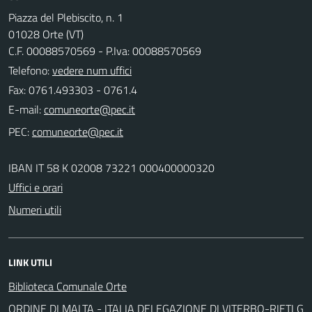
Piazza del Plebiscito, n. 1
01028 Orte (VT)
C.F. 00088570569 - P.Iva: 00088570569
Telefono:
vedere num uffici
Fax: 0761.493303 - 0761.4
E-mail:
PEC:
IBAN IT 58 K 02008 73221 000400000320
Uffici e orari
Numeri utili
LINK UTILI
Biblioteca Comunale Orte
ORDINE DI MALTA - ITALIA DELEGAZIONE DI VITERBO-RIETI G