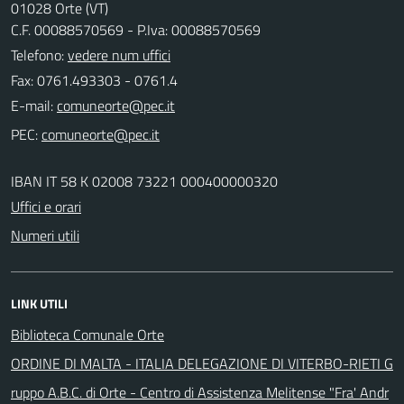
01028 Orte (VT)
C.F. 00088570569 - P.Iva: 00088570569
Telefono:
vedere num uffici
Fax: 0761.493303 - 0761.4
E-mail:
PEC:
IBAN IT 58 K 02008 73221 000400000320
Uffici e orari
Numeri utili
LINK UTILI
Biblioteca Comunale Orte
ORDINE DI MALTA - ITALIA DELEGAZIONE DI VITERBO-RIETI G
ruppo A.B.C. di Orte - Centro di Assistenza Melitense "Fra' Andr