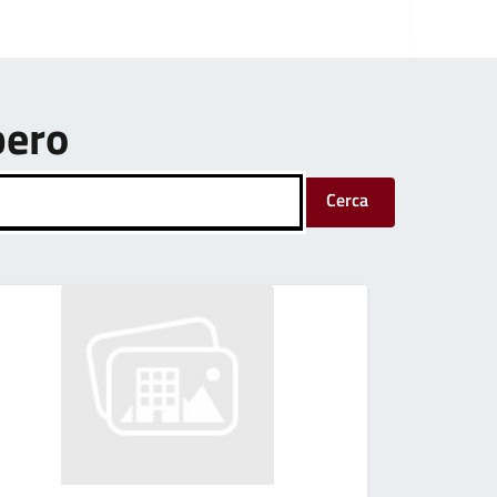
bero
Cerca