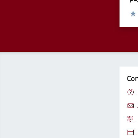
Valut
Valu
Con