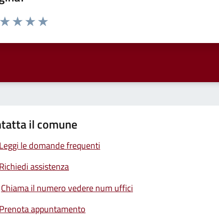
a da 1 a 5 stelle la pagina
ta 1 stelle su 5
Valuta 2 stelle su 5
Valuta 3 stelle su 5
Valuta 4 stelle su 5
Valuta 5 stelle su 5
tatta il comune
Leggi le domande frequenti
Richiedi assistenza
Chiama il numero vedere num uffici
Prenota appuntamento