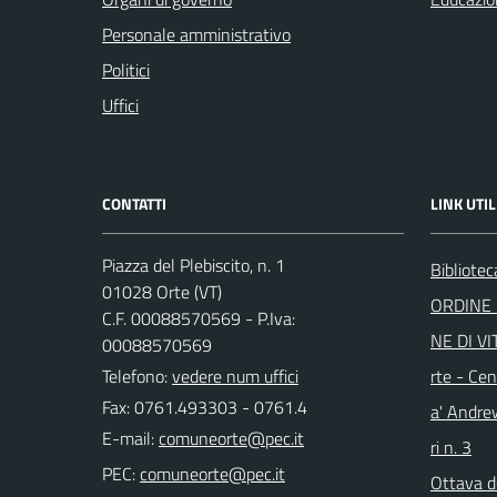
Personale amministrativo
Politici
Uffici
CONTATTI
LINK UTIL
Piazza del Plebiscito, n. 1
Bibliote
01028 Orte (VT)
ORDINE 
C.F. 00088570569 - P.Iva:
NE DI VI
00088570569
Telefono:
vedere num uffici
rte - Cen
Fax: 0761.493303 - 0761.4
a' Andre
E-mail:
ri n. 3
PEC:
Ottava d