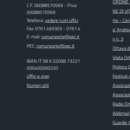
ORDINE 
C.F. 00088570569 - P.Iva:
NE DI VI
00088570569
Telefono:
vedere num uffici
rte - Cen
Fax: 0761.493303 - 0761.4
a' Andre
E-mail:
ri n. 3
PEC:
Ottava d
Visita Or
IBAN IT 58 K 02008 73221
Proloco
000400000320
Uffici e orari
Festival 
Numeri utili
Associaz
Associaz
Radio Or
Webmail
Guardie A