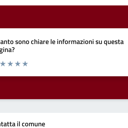
anto sono chiare le informazioni su questa
gina?
a da 1 a 5 stelle la pagina
ta 1 stelle su 5
Valuta 2 stelle su 5
Valuta 3 stelle su 5
Valuta 4 stelle su 5
Valuta 5 stelle su 5
tatta il comune