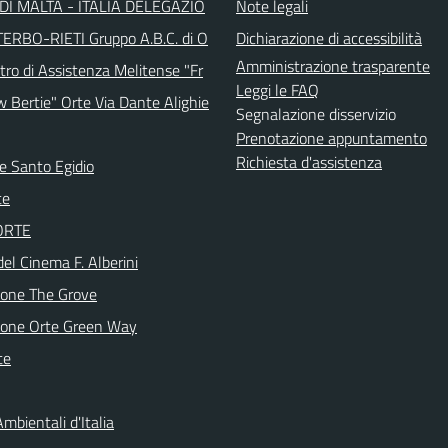
DI MALTA - ITALIA DELEGAZIO
Note legali
TERBO-RIETI Gruppo A.B.C. di O
Dichiarazione di accessibilità
Amministrazione trasparente
tro di Assistenza Melitense "Fr
Leggi le FAQ
w Bertie" Orte Via Dante Alighie
Segnalazione disservizio
Prenotazione appuntamento
Richiesta d'assistenza
e Santo Egidio
te
 ORTE
del Cinema F. Alberini
ione The Grove
ione Orte Green Way
te
mbientali d'Italia