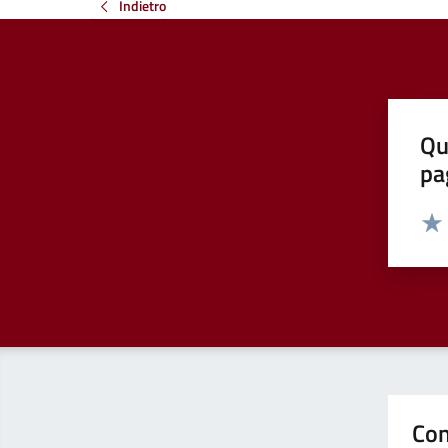
Indietro
Qu
pa
Valut
Valu
Con