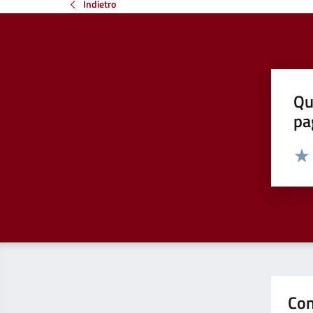
Indietro
Qu
pa
Valut
Valu
Con