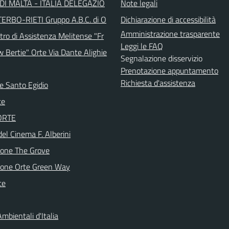
DI MALTA - ITALIA DELEGAZIO
Note legali
TERBO-RIETI Gruppo A.B.C. di O
Dichiarazione di accessibilità
Amministrazione trasparente
tro di Assistenza Melitense "Fr
Leggi le FAQ
w Bertie" Orte Via Dante Alighie
Segnalazione disservizio
Prenotazione appuntamento
Richiesta d'assistenza
e Santo Egidio
te
 ORTE
del Cinema F. Alberini
ione The Grove
ione Orte Green Way
te
mbientali d'Italia