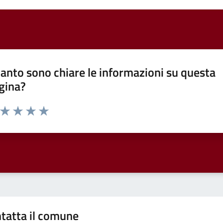
anto sono chiare le informazioni su questa
gina?
a da 1 a 5 stelle la pagina
ta 1 stelle su 5
Valuta 2 stelle su 5
Valuta 3 stelle su 5
Valuta 4 stelle su 5
Valuta 5 stelle su 5
tatta il comune