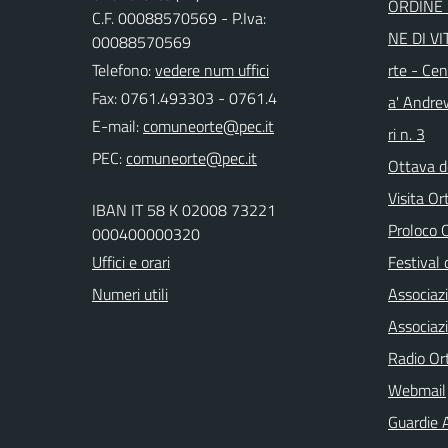
ORDINE 
C.F. 00088570569 - P.Iva:
NE DI VI
00088570569
Telefono:
vedere num uffici
rte - Cen
Fax: 0761.493303 - 0761.4
a' Andre
E-mail:
ri n. 3
PEC:
Ottava d
Visita Or
IBAN IT 58 K 02008 73221
Proloco
000400000320
Uffici e orari
Festival 
Numeri utili
Associaz
Associaz
Radio Or
Webmail
Guardie A