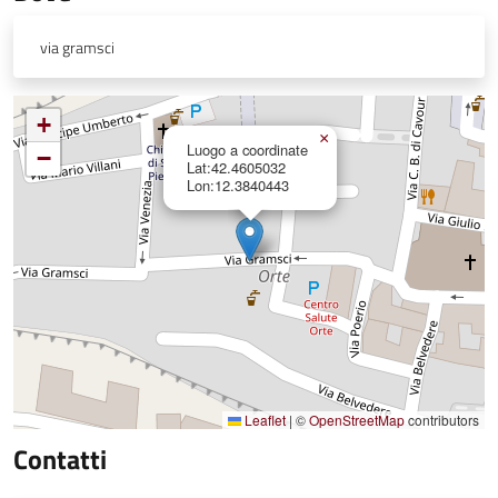
via gramsci
+
×
Luogo a coordinate
−
Lat:42.4605032
Lon:12.3840443
Leaflet
|
©
OpenStreetMap
contributors
Contatti