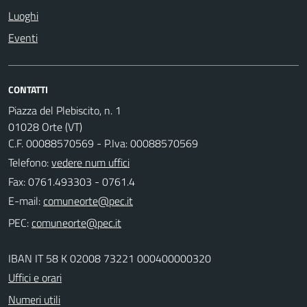
Luoghi
Eventi
CONTATTI
Piazza del Plebiscito, n. 1
01028 Orte (VT)
C.F. 00088570569 - P.Iva: 00088570569
Telefono:
vedere num uffici
Fax: 0761.493303 - 0761.4
E-mail:
PEC:
IBAN IT 58 K 02008 73221 000400000320
Uffici e orari
Numeri utili