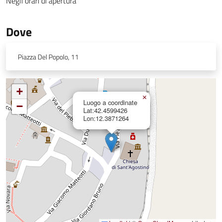
Negli orari di apertura
Dove
Piazza Del Popolo, 11
+
×
Luogo a coordinate
−
Lat:42.4599426
Lon:12.3871264