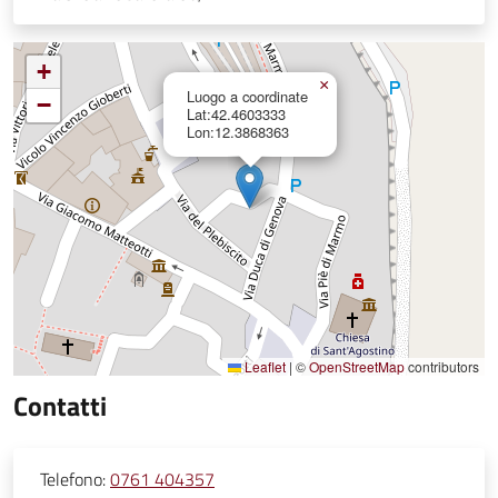
+
×
Luogo a coordinate
−
Lat:42.4603333
Lon:12.3868363
Leaflet
|
©
OpenStreetMap
contributors
Contatti
Telefono:
0761 404357