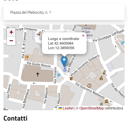
Piazza del Plebiscito, n. 1
+
×
Luogo a coordinate
−
Lat:42.4605984
Lon:12.3856056
Leaflet
|
©
OpenStreetMap
contributors
Contatti