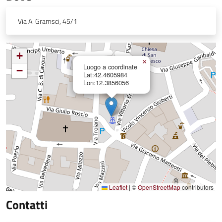
Via A. Gramsci, 45/1
+
×
Luogo a coordinate
−
Lat:42.4605984
Lon:12.3856056
Leaflet
|
©
OpenStreetMap
contributors
Contatti