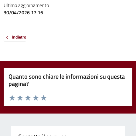
Ultimo aggiornamento
30/04/2026 17:16
Indietro
Quanto sono chiare le informazioni su questa
pagina?
Valuta da 1 a 5 stelle la pagina
Valuta 1 stelle su 5
Valuta 2 stelle su 5
Valuta 3 stelle su 5
Valuta 4 stelle su 5
Valuta 5 stelle su 5