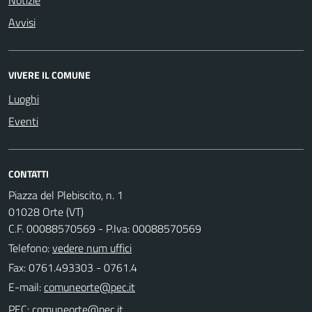
Avvisi
VIVERE IL COMUNE
Luoghi
Eventi
CONTATTI
Piazza del Plebiscito, n. 1
01028 Orte (VT)
C.F. 00088570569 - P.Iva: 00088570569
Telefono:
vedere num uffici
Fax: 0761.493303 - 0761.4
E-mail:
PEC: