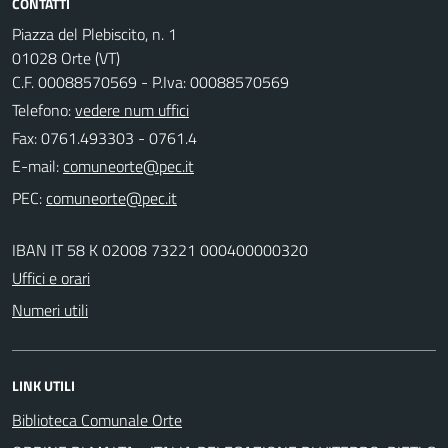
CONTATTI
Piazza del Plebiscito, n. 1
01028 Orte (VT)
C.F. 00088570569 - P.Iva: 00088570569
Telefono:
vedere num uffici
Fax: 0761.493303 - 0761.4
E-mail:
PEC:
IBAN IT 58 K 02008 73221 000400000320
Uffici e orari
Numeri utili
LINK UTILI
Biblioteca Comunale Orte