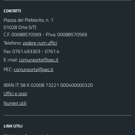
CONTATTI
Piazza del Plebiscito, n. 1
01028 Orte (VT)
C.F. 00088570569 - P.Iva: 00088570569
Telefono:
vedere num uffici
Fax: 0761.493303 - 0761.4
E-mail:
PEC:
IBAN IT 58 K 02008 73221 000400000320
Uffici e orari
Numeri utili
LINK UTILI