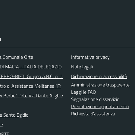
I
ca Comunale Orte
Informativa privacy
DI MALTA - ITALIA DELEGAZIO
Note legali
TERBO-RIETI Gruppo A.B.C. di O
Dichiarazione di accessibilità
Amministrazione trasparente
tro di Assistenza Melitense "Fr
Leggi le FAQ
w Bertie" Orte Via Dante Alighie
Segnalazione disservizio
Prenotazione appuntamento
Richiesta d'assistenza
e Santo Egidio
te
 ORTE