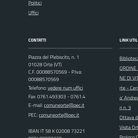
Politici
Uffici
CONTATTI
LINK UTIL
Piazza del Plebiscito, n. 1
Bibliote
01028 Orte (VT)
ORDINE 
C.F. 00088570569 - P.Iva:
NE DI VI
00088570569
Telefono:
vedere num uffici
rte - Cen
Fax: 0761.493303 - 0761.4
a' Andre
E-mail:
ri n. 3
PEC:
Ottava d
Visita Or
IBAN IT 58 K 02008 73221
Proloco