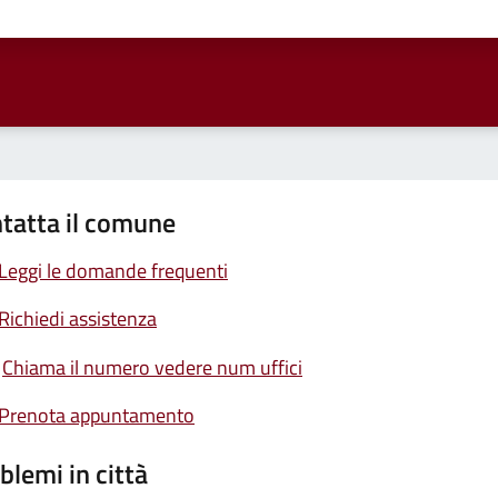
ta 1 stelle su 5
Valuta 2 stelle su 5
Valuta 3 stelle su 5
Valuta 4 stelle su 5
Valuta 5 stelle su 5
tatta il comune
Leggi le domande frequenti
Richiedi assistenza
Chiama il numero vedere num uffici
Prenota appuntamento
blemi in città