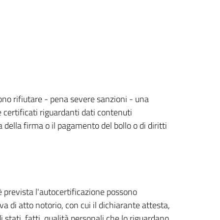
ssono rifiutare - pena severe sanzioni - una
 certificati riguardanti dati contenuti
della firma o il pagamento del bollo o di diritti
n è prevista l'autocertificazione possono
 di atto notorio, con cui il dichiarante attesta,
i stati, fatti, qualità personali che lo riguardano