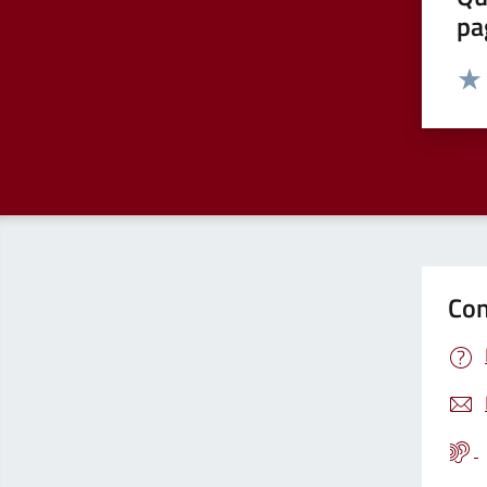
pa
Valut
Valu
Con