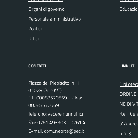
Organi di governo
Educazio
Personale amministrativo
Politici
Uffici
CONTATTI
LINK UTIL
Piazza del Plebiscito, n. 1
Bibliote
01028 Orte (VT)
ORDINE 
C.F. 00088570569 - P.Iva:
NE DI VI
00088570569
Telefono:
vedere num uffici
rte - Cen
Fax: 0761.493303 - 0761.4
a' Andre
E-mail:
ri n. 3