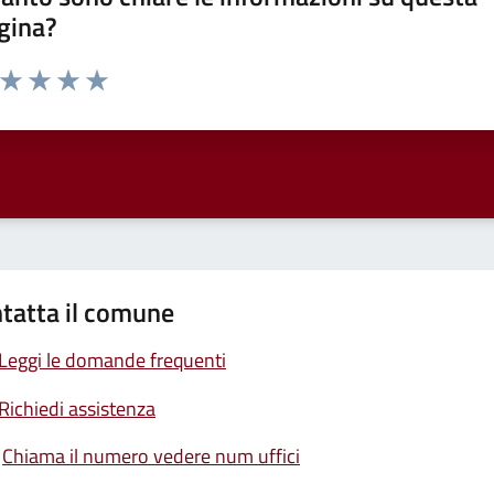
gina?
a da 1 a 5 stelle la pagina
ta 1 stelle su 5
Valuta 2 stelle su 5
Valuta 3 stelle su 5
Valuta 4 stelle su 5
Valuta 5 stelle su 5
tatta il comune
Leggi le domande frequenti
Richiedi assistenza
Chiama il numero vedere num uffici