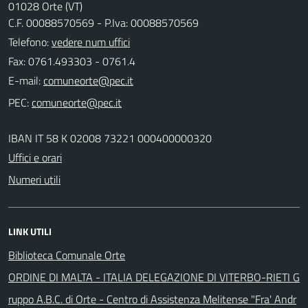
01028 Orte (VT)
C.F. 00088570569 - P.Iva: 00088570569
Telefono:
vedere num uffici
Fax: 0761.493303 - 0761.4
E-mail:
PEC:
IBAN IT 58 K 02008 73221 000400000320
Uffici e orari
Numeri utili
LINK UTILI
Biblioteca Comunale Orte
ORDINE DI MALTA - ITALIA DELEGAZIONE DI VITERBO-RIETI G
ruppo A.B.C. di Orte - Centro di Assistenza Melitense "Fra' Andr