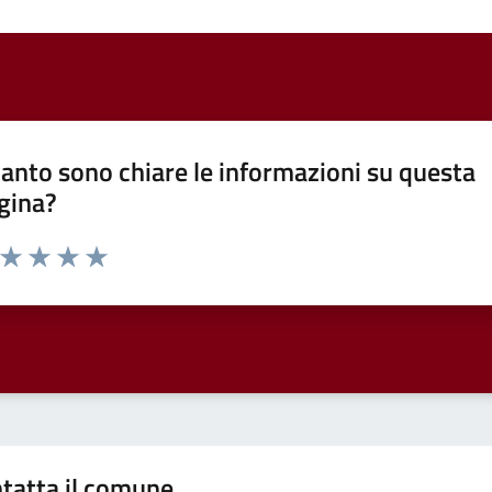
anto sono chiare le informazioni su questa
gina?
a da 1 a 5 stelle la pagina
ta 1 stelle su 5
Valuta 2 stelle su 5
Valuta 3 stelle su 5
Valuta 4 stelle su 5
Valuta 5 stelle su 5
tatta il comune