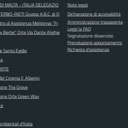
DI MALTA - ITALIA DELEGAZIO
Note legali
TERBO-RIETI Gruppo A.B.C. di O
Dichiarazione di accessibilità
Amministrazione trasparente
tro di Assistenza Melitense "Fr
Leggi le FAQ
w Bertie" Orte Via Dante Alighie
Segnalazione disservizio
Prenotazione appuntamento
Richiesta d'assistenza
e Santo Egidio
te
 ORTE
del Cinema F. Alberini
ione The Grove
ione Orte Green Way
te
mbientali d'Italia