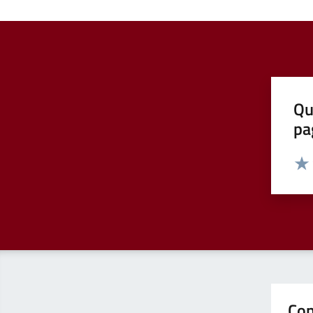
Qu
pa
Valut
Valu
Con