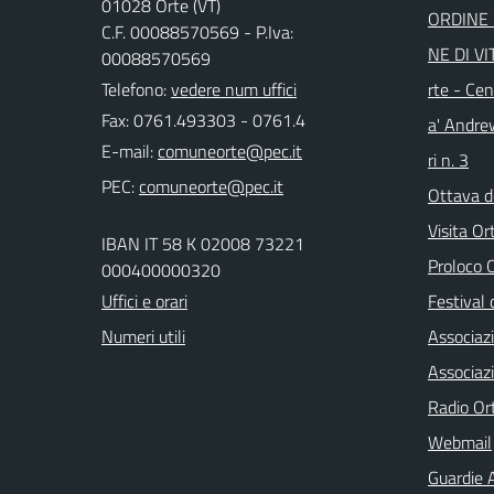
01028 Orte (VT)
ORDINE 
C.F. 00088570569 - P.Iva:
NE DI VI
00088570569
Telefono:
vedere num uffici
rte - Cen
Fax: 0761.493303 - 0761.4
a' Andre
E-mail:
ri n. 3
PEC:
Ottava d
Visita Or
IBAN IT 58 K 02008 73221
Proloco
000400000320
Uffici e orari
Festival 
Numeri utili
Associaz
Associaz
Radio Or
Webmail
Guardie A